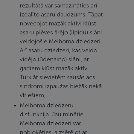
rezultātā var samazināties arī
izdalīto asaru daudzums. Tāpat
novecojot mazāk aktīvi kļūst
asaru plēves ārējo (lipīdu) slāni
veidojošie Meiboma dziedzeri.
Arī asaru dziedzeri, kas veido
vidējo (ūdeņaino) slāni, ar
gadiem kļūst mazāk aktīvi.
Turklāt sievietēm sausās acs
sindromi izpaužas biežāk nekā
vīriešiem;
Meiboma dziedzeru
disfunkcija. Jau minētie
Meiboma dziedzeri var
nobloķēties, aizsērējot ar