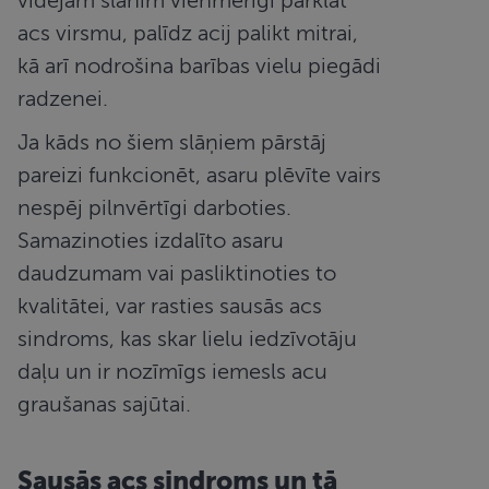
vidējam slānim vienmērīgi pārklāt
acs virsmu, palīdz acij palikt mitrai,
kā arī nodrošina barības vielu piegādi
radzenei.
Ja kāds no šiem slāņiem pārstāj
pareizi funkcionēt, asaru plēvīte vairs
nespēj pilnvērtīgi darboties.
Samazinoties izdalīto asaru
daudzumam vai pasliktinoties to
kvalitātei, var rasties sausās acs
sindroms, kas skar lielu iedzīvotāju
daļu un ir nozīmīgs iemesls acu
graušanas sajūtai.
Sausās acs sindroms un tā