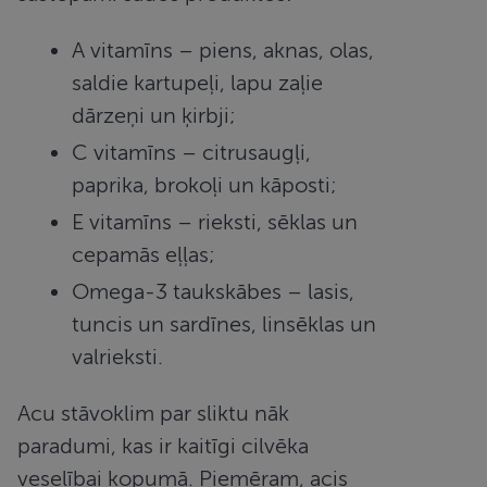
A vitamīns – piens, aknas, olas,
saldie kartupeļi, lapu zaļie
dārzeņi un ķirbji;
C vitamīns – citrusaugļi,
paprika, brokoļi un kāposti;
E vitamīns – rieksti, sēklas un
cepamās eļļas;
Omega-3 taukskābes – lasis,
tuncis un sardīnes, linsēklas un
valrieksti.
Acu stāvoklim par sliktu nāk
paradumi, kas ir kaitīgi cilvēka
veselībai kopumā. Piemēram, acis