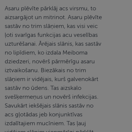
Asaru plēvīte pārklāj acs virsmu, to
aizsargājot un mitrinot. Asaru plēvīte
sastāv no trim slāņiem, kas visi veic
ļoti svarīgas funkcijas acu veselības
uzturēšanai. Ārējais slānis, kas sastāv
no lipīdiem, ko izdala Meiboma
dziedzeri, novērš pārmērīgu asaru
iztvaikošanu. Biezākais no trim
slāņiem ir vidējais, kurš galvenokārt
sastāv no ūdens. Tas aizskalo
svešķermeņus un novērš infekcijas.
Savukārt iekšējais slānis sastāv no
acs gļotādas jeb konjunktīvas
izdalītajiem mucīniem. Tas ļauj