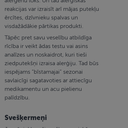
alergēnu loks. Un tad alerģiskas
reakcijas var izraisīt arī mājas putekļu
ērcītes, dzīvnieku spalvas un
Mārketinga
Funkcionālās
sīkdatnes
sīkdatnes
visdažādākie pārtikas produkti.
Tāpēc pret savu veselību atbildīga
rīcība ir veikt ādas testu vai asins
analīzes un noskaidrot, kuri tieši
ziedputekšņi izraisa alerģiju. Tad būs
Nepieciešamās sīkdatnes
Statistikas sīkdatnes
iespējams “bīstamajai” sezonai
Mārketinga sīkdatnes
Funkcionālās sīkdatnes
savlaicīgi sagatavoties ar attiecīgu
Šīs sīkdatnes nepieciešamas, lai Jūs varētu apmeklēt
un pārlūkot tīmekļa vietnes saturu un izmantot tās
medikamentu un acu pielienu
piedāvātās iespējas. Šīs sīkdatnes identificē Jūsu
iekārtu, bet neizpauž Jūsu identitāti, kā arī tās nevāc
palīdzību.
un neapkopo informāciju. Bez šīm sīkdatnēm
tīmekļa vietne nevarēs pilnvērtīgi darboties,
piemēram, sniegt nepieciešamo informāciju vai
nodrošināt pieprasītos pakalpojumus. Šīs sīkdatnes
Svešķermeņi
tiek glabātas Jūsu iekārtā līdz brīdim, kad sīkdatne
izpildījusi savu funkciju, bet ne ilgāk kā divus gadus.
Šīs noteikti nepieciešamās sīkdatnes izvietojas