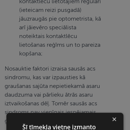
kontaktlēcu lietotājiem regulāri
(ieteicam reizi pusgadā)
jāuzraugās pie optometrista, kā
arī jāievēro speciālista
noteiktais kontaktlēcu
lietošanas reģīms un to pareiza
kopšana;
Nosauktie faktori izraisa sausās acs
sindromu, kas var izpausties kā
graušanas sajūta nepietiekamā asaru
daudzuma vai pārlieku ātrās asaru
iztvaikošanas dēļ. Tomēr sausās acs
sindroms nav vienīgais iespējamais
×
graušanas iemesls.
Šī tīmekļa vietne izmanto