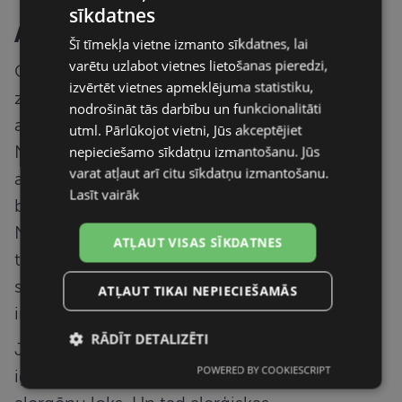
sīkdatnes
Alerģiju ietekme
Šī tīmekļa vietne izmanto sīkdatnes, lai
varētu uzlabot vietnes lietošanas pieredzi,
Graušanas sajūtu acīs var izraisīt
izvērtēt vietnes apmeklējuma statistiku,
ziedputekšņu alerģija (polinoze), kas
nodrošināt tās darbību un funkcionalitāti
atkārtojas katru gadu noteiktā laikā.
utml. Pārlūkojot vietni, Jūs akceptējiet
No marta beigām līdz maija beigām
nepieciešamo sīkdatņu izmantošanu. Jūs
varat atļaut arī citu sīkdatņu izmantošanu.
alerģiskās reakcijas izraisa alkšņu,
Lasīt vairāk
bērzu un pieneņu ziedēšana.
Nākamais etaps ir vasarā, kad zied
ATĻAUT VISAS SĪKDATNES
timotiņš, skarenes, kamolzāles un
smilgas. Visbeidzot, pēdējais posms
ATĻAUT TIKAI NEPIECIEŠAMĀS
ir rudenī – nezāļu ziedēšanas laikā.
RĀDĪT DETALIZĒTI
Ja ziedputekšņu alerģija tiek
POWERED BY COOKIESCRIPT
ignorēta, ar laiku var paplašināties
Nepieciešamās
Statistikas
sīkdatnes
sīkdatnes