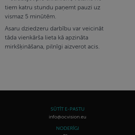
tiem katru stundu paņemt pauzi uz
vismaz 5 minūtēm.
Asaru dziedzeru darbību var veicināt
tāda vienkārša lieta kā apzināta
mirkšķināšana, pilnīgi aizverot acis.
SŪTĪT E-PASTU
info@ocvision.eu
NODERĪGI