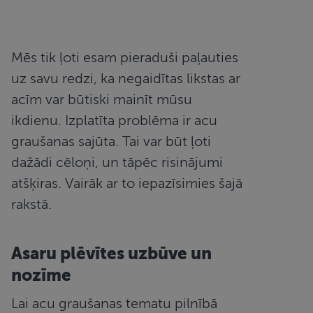
Mēs tik ļoti esam pieraduši paļauties
uz savu redzi, ka negaidītas likstas ar
acīm var būtiski mainīt mūsu
ikdienu. Izplatīta problēma ir acu
graušanas sajūta. Tai var būt ļoti
dažādi cēloņi, un tāpēc risinājumi
atšķiras. Vairāk ar to iepazīsimies šajā
rakstā.
Asaru plēvītes uzbūve un
nozīme
Lai acu graušanas tematu pilnībā