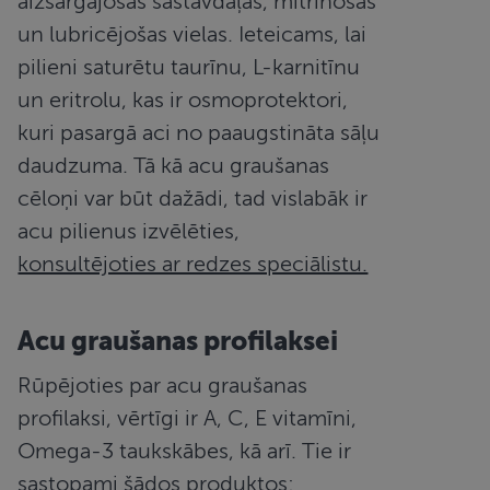
aizsargājošas sastāvdaļas, mitrinošas
un lubricējošas vielas. Ieteicams, lai
pilieni saturētu taurīnu, L-karnitīnu
un eritrolu, kas ir osmoprotektori,
kuri pasargā aci no paaugstināta sāļu
daudzuma. Tā kā acu graušanas
cēloņi var būt dažādi, tad vislabāk ir
acu pilienus izvēlēties,
konsultējoties ar redzes speciālistu.
Acu graušanas profilaksei
Rūpējoties par acu graušanas
profilaksi, vērtīgi ir A, C, E vitamīni,
Omega-3 taukskābes, kā arī. Tie ir
sastopami šādos produktos: