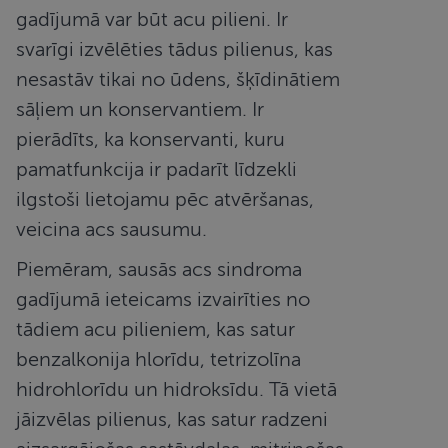
unikālos
gadījumā var būt acu pilieni. Ir
lietotājus, kā
klienta
svarīgi izvēlēties tādus pilienus, kas
identifikator
piešķirot
nejauši
nesastāv tikai no ūdens, šķīdinātiem
ģenerētu
skaitli. Tas ir
sāļiem un konservantiem. Ir
iekļauts katr
vietnes
pierādīts, ka konservanti, kuru
pieprasījumā
un tiek
pamatfunkcija ir padarīt līdzekli
izmantots, la
aprēķinātu
ilgstoši lietojamu pēc atvēršanas,
apmeklētāju,
sesiju un
veicina acs sausumu.
kampaņu
datus vietņu
analīzes
Piemēram, sausās acs sindroma
pārskatos.
gadījumā ieteicams izvairīties no
_ga_22253GGJKQ
.redzesparbaude.lv
1 gads 1
Google
mēnesis
Analytics
tādiem acu pilieniem, kas satur
izmanto šo
sīkfailu, lai
saglabātu
benzalkonija hlorīdu, tetrizolīna
sesijas
stāvokli.
hidrohlorīdu un hidroksīdu. Tā vietā
jāizvēlas pilienus, kas satur radzeni