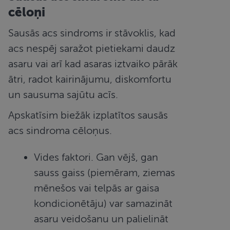
cēloņi
Sausās acs sindroms ir stāvoklis, kad
acs nespēj saražot pietiekami daudz
asaru vai arī kad asaras iztvaiko pārāk
ātri, radot kairinājumu, diskomfortu
un sausuma sajūtu acīs.
Apskatīsim biežāk izplatītos sausās
acs sindroma cēloņus.
Vides faktori. Gan vējš, gan
sauss gaiss (piemēram, ziemas
mēnešos vai telpās ar gaisa
kondicionētāju) var samazināt
asaru veidošanu un palielināt