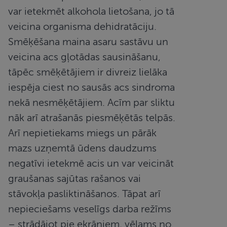
var ietekmēt alkohola lietošana, jo tā
veicina organisma dehidratāciju.
Smēķēšana maina asaru sastāvu un
veicina acs gļotādas sausināšanu,
tāpēc smēķētājiem ir divreiz lielāka
iespēja ciest no sausās acs sindroma
nekā nesmēķētājiem. Acīm par sliktu
nāk arī atrašanās piesmēķētās telpās.
Arī nepietiekams miegs un pārāk
mazs uzņemtā ūdens daudzums
negatīvi ietekmē acis un var veicināt
graušanas sajūtas rašanos vai
stāvokļa pasliktināšanos. Tāpat arī
nepieciešams veselīgs darba režīms
– strādājot pie ekrāniem, vēlams no