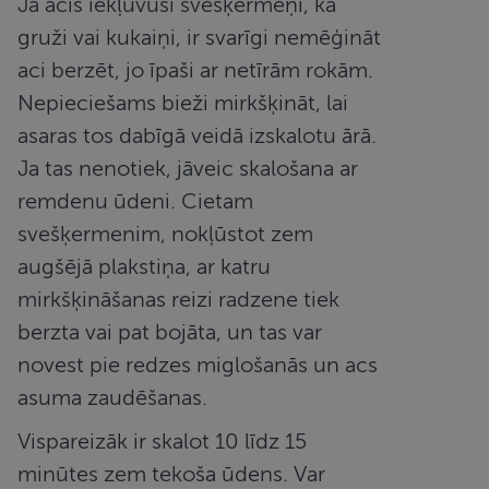
Ja acīs iekļuvuši svešķermeņi, kā
automātiski.
gruži vai kukaiņi, ir svarīgi nemēģināt
Derīguma
Nosaukums
Nodrošinātājs
/
Joma
Apr
aci berzēt, jo īpaši ar netīrām rokām.
termiņš
Nepieciešams bieži mirkšķināt, lai
CookieScriptConsent
11 mēneši
Šo 
CookieScript
3 nedēļas
izm
www.redzesparbaude.lv
Coo
asaras tos dabīgā veidā izskalotu ārā.
Scr
serv
Ja tas nenotiek, jāveic skalošana ar
atc
apm
remdenu ūdeni. Cietam
sīkf
pie
svešķermenim, nokļūstot zem
pre
Tas 
augšējā plakstiņa, ar katru
nep
lai
mirkšķināšanas reizi radzene tiek
Scr
sīkf
berzta vai pat bojāta, un tas var
rek
dar
pare
novest pie redzes miglošanās un acs
asuma zaudēšanas.
Vispareizāk ir skalot 10 līdz 15
minūtes zem tekoša ūdens. Var