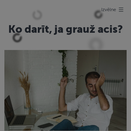
Pāriet
Redzes
Izvēlne
uz
pārbaude
saturu
Ko darīt, ja grauž acis?