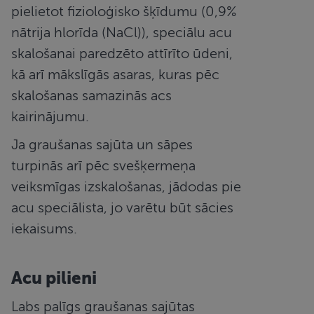
pielietot fizioloģisko šķīdumu (0,9%
nātrija hlorīda (NaCl)), speciālu acu
skalošanai paredzēto attīrīto ūdeni,
kā arī mākslīgās asaras, kuras pēc
Nodrošinātājs
/
Derīguma
Nosaukums
Apraksts
skalošanas samazinās acs
Joma
termiņš
_fbp
2 mēneši
Izmanto
kairinājumu.
Meta Platform
4 nedēļas
Facebook, lai
Inc.
piegādātu
.redzesparbaude.lv
Nodrošinātājs
/
Derīguma
Ja graušanas sajūta un sāpes
virkni reklāmas
Nosaukums
Apraksts
Joma
termiņš
produktu,
piemēram,
turpinās arī pēc svešķermeņa
_ga
1 gads 1
Šis sīkfailu
Google LLC
reāllaika cenu
mēnesis
nosaukums i
.redzesparbaude.lv
noteikšanu no
veiksmīgas izskalošanas, jādodas pie
saistīts ar
trešo pušu
Google
reklāmdevējiem
acu speciālista, jo varētu būt sācies
Universal
Analytics - ta
iekaisums.
ir nozīmīgs
Google biežā
izmantotā
analīzes
pakalpojum
Acu pilieni
atjauninājum
Šis sīkfails ti
izmantots, la
Labs palīgs graušanas sajūtas
atšķirtu