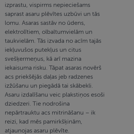
izprastu, vispirms nepieciešams
saprast asaru plēvītes uzbūvi un tās
lomu. Asaras sastāv no ūdens,
elektrolītiem, olbaltumvielām un
taukvielām. Tās izvada no acīm tajās
iekļuvušos putekļus un citus
svešķermeņus, kā arī mazina
iekaisuma risku. Tāpat asaras novērš
acs priekšējās daļas jeb radzenes
izžūšanu un piegādā tai skābekli.
Asaru izdalīšanu veic plakstiņos esoši
dziedzeri. Tie nodrošina
nepārtrauktu acs mitrināšanu – ik
reizi, kad mēs pamirkšķinām,
atjaunojas asaru plēvīte.