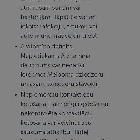
atmirušām šūnām vai
baktērijām. Tāpat tie var arī
iekaist infekciju, traumu vai
autoimūnu traucējumu dēļ;
A vitamīna deficīts.
Nepietiekams A vitamīna
daudzums var negatīvi
ietekmēt Meiboma dziedzeru
un asaru dziedzeru stāvokli;
Nepiemērotu kontaktlēcu
lietošana. Pārmērīgi ilgstoša un
nekontrolēta kontaktlēcu
lietošana var veicināt acu
sausuma attīstību. Tādēļ