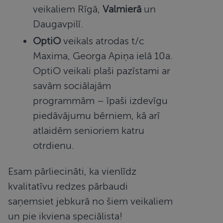
veikaliem Rīgā,
Valmierā
un
Daugavpilī.
OptiO
veikals atrodas t/c
Maxima, Georga Apiņa ielā 10a.
OptiO veikali plaši pazīstami ar
savām sociālajām
programmām – īpaši izdevīgu
piedāvājumu bērniem, kā arī
atlaidēm senioriem katru
otrdienu.
Esam pārliecināti, ka vienlīdz
kvalitatīvu redzes pārbaudi
saņemsiet jebkurā no šiem veikaliem
un pie ikviena speciālista!