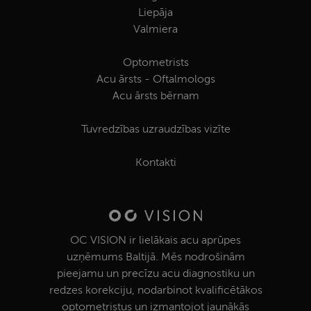
klienta
identifikator
Liepāja
piešķirot
Valmiera
nejauši
ģenerētu
skaitli. Tas ir
iekļauts katr
Optometrists
vietnes
Acu ārsts - Oftalmologs
pieprasījumā
un tiek
Acu ārsts bērnam
izmantots, la
aprēķinātu
apmeklētāju,
sesiju un
Tuvredzības uzraudzības vizīte
kampaņu
datus vietņu
analīzes
Kontakti
pārskatos.
_ga_22253GGJKQ
.redzesparbaude.lv
1 gads 1
Google
mēnesis
Analytics
izmanto šo
sīkfailu, lai
saglabātu
sesijas
OC VISION ir lielākais acu aprūpes
stāvokli.
uzņēmums Baltijā. Mēs nodrošinām
pieejamu un precīzu acu diagnostiku un
redzes korekciju, nodarbinot kvalificētākos
optometristus un izmantojot jaunākās