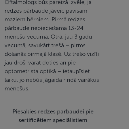
Oftalmologs būs pareizā izvēle, ja
redzes pārbaude jāveic pavisam
Mārketinga
Funkcionālās
sīkdatnes
sīkdatnes
maziem bērniem. Pirmā redzes
pārbaude nepieciešama 13-24
mēnešu vecumā. Otrā, jau 3 gadu
vecumā, savukārt trešā – pirms
došanās pirmajā klasē. Uz trešo vizīti
Nepieciešamās sīkdatnes
Statistikas sīkdatnes
jau droši varat doties arī pie
Mārketinga sīkdatnes
Funkcionālās sīkdatnes
optometrista optikā – ietaupīsiet
Šīs sīkdatnes nepieciešamas, lai Jūs varētu apmeklēt
laiku, jo nebūs jāgaida rindā vairākus
un pārlūkot tīmekļa vietnes saturu un izmantot tās
piedāvātās iespējas. Šīs sīkdatnes identificē Jūsu
mēnešus.
iekārtu, bet neizpauž Jūsu identitāti, kā arī tās nevāc
un neapkopo informāciju. Bez šīm sīkdatnēm
tīmekļa vietne nevarēs pilnvērtīgi darboties,
piemēram, sniegt nepieciešamo informāciju vai
nodrošināt pieprasītos pakalpojumus. Šīs sīkdatnes
Piesakies redzes pārbaudei pie
tiek glabātas Jūsu iekārtā līdz brīdim, kad sīkdatne
izpildījusi savu funkciju, bet ne ilgāk kā divus gadus.
sertificētiem speciālistiem
Šīs noteikti nepieciešamās sīkdatnes izvietojas
automātiski.