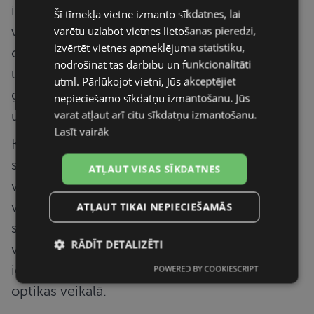
ir uz padziļinātu redzes un acu
Šī tīmekļa vietne izmanto sīkdatnes, lai
varētu uzlabot vietnes lietošanas pieredzi,
veselības pārbaudi, kā arī dažādu
izvērtēt vietnes apmeklējuma statistiku,
oftalmoloģisku slimību diagnostiku
nodrošināt tās darbību un funkcionalitāti
un ārstēšanu, tajā skaitā – kataraktas,
utml. Pārlūkojot vietni, Jūs akceptējiet
glaukomas, makulas deģenerācijas
nepieciešamo sīkdatņu izmantošanu. Jūs
varat atļaut arī citu sīkdatņu izmantošanu.
u.c.
Lasīt vairāk
Kā jau acu ārsts arī oftalmologs
saviem pacientiem var izrakstīt briļļu
ATĻAUT VISAS SĪKDATNES
vai kontaktlēcu recepti, tomēr
vairums oftalmologu strādā
ATĻAUT TIKAI NEPIECIEŠAMĀS
slimnīcās un poliklīnikās, ja zināt, ka
RĀDĪT DETALIZĒTI
vēlaties iegādāties brilles, mēs
ieteiktu redzes pārbaudi veikt
POWERED BY COOKIESCRIPT
Nepieciešamās
Statistikas
sīkdatnes
sīkdatnes
optikas veikalā.