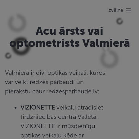
Pāriet
Redzes
Izvēlne
uz
pārbaude
saturu
Acu ārsts vai
optometrists Valmierā
Valmierā ir divi optikas veikali, kuros
var veikt redzes pārbaudi un
pierakstu caur redzesparbaude.lv:
VIZIONETTE
veikalu atradīsiet
tirdzniecības centrā Valleta.
VIZIONETTE ir mūsdienīgu
optikas veikalu ķēde ar