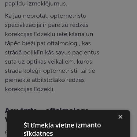
papildu izmeklējumus.
Kā jau noprotat, optometristu
specializācija ir pareizu redzes
korekcijas līdzekļu ieteikšana un
tāpēc bieži pat oftalmologi, kas
strādā poliklīnikās savus pacientus
sūta uz optikas veikaliem, kuros
strādā kolēģi-optometristi, lai tie
piemeklē atbilstošāko redzes
korekcijas līdzekli.
Acu ārsts – oftalmologs
×
Valmierā
Šī tīmekļa vietne izmanto
sīkdatnes
Oftalmologs ir acu ārsts, kura fokuss