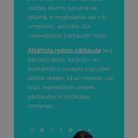
Inc.
piegādātu
.redzesparbaude.lv
Nodrošinātājs
/
Derīguma
redzes asums tuvumā vai
virkni reklāmas
Nosaukums
Apraksts
Joma
termiņš
produktu,
tālumā, ir miglošanās vai citi
piemēram,
_ga
1 gads 1
Šis sīkfailu
Google LLC
reāllaika cenu
mēnesis
nosaukums i
.redzesparbaude.lv
simptomi, aicinām Jūs
noteikšanu no
saistīts ar
trešo pušu
Google
reklāmdevējiem
nekavējoties pārbaudīt redzi.
Universal
Analytics - ta
ir nozīmīgs
Atkārtota redzes pārbaude
ļauj
Google biežā
izmantotā
pārliecināties, ka briļļu un
analīzes
pakalpojum
atjauninājum
kontaktlēcu recepte joprojām
Šis sīkfails ti
izmantots, la
atbilst redzei, kā arī noteikt, vai
atšķirtu
unikālos
kopš iepriekšējās redzes
lietotājus, kā
klienta
pārbaudes ir notikušas
identifikator
piešķirot
izmaiņas.
nejauši
ģenerētu
skaitli. Tas ir
iekļauts katr
vietnes
pieprasījumā
un tiek
izmantots, la