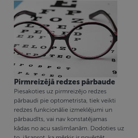
Pirmreizējā redzes pārbaude
Piesakoties uz pirmreizējo redzes
pārbaudi pie optometrista, tiek veikti
redzes funkcionālie izmeklējumi un
pārbaudīts, vai nav konstatējamas
kādas no acu saslimšanām. Dodoties uz
to, jāsaprot, ka mērķis ir novērtēt