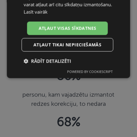
varat atļaut arī citu sīkdatņu izmantošanu.
Lasīt vairāk
ATĻAUT VISAS SĪKDATNES
Vai zinājāt, ka…
ATĻAUT TIKAI NEPIECIEŠAMĀS
RĀDĪT DETALIZĒTI
POWERED BY COOKIESCRIPT
80%
Nepieciešamās
Statistikas
sīkdatnes
sīkdatnes
personu, kam vajadzētu izmantot
Mārketinga
Funkcionālās
redzes korekciju, to nedara
sīkdatnes
sīkdatnes
68%