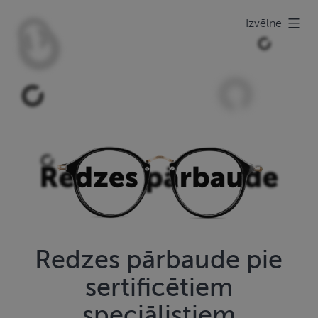
Pāriet
Izvēlne
uz
saturu
Redzes pārbaude pie
sertificētiem
speciālistiem