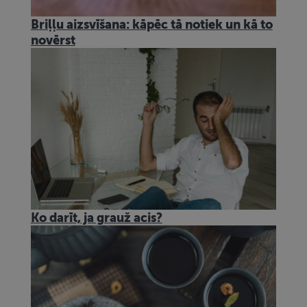
Briļļu aizsvīšana: kāpēc tā notiek un kā to
novērst
Ko darīt, ja grauž acis?