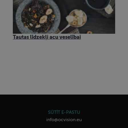
Tautas līdzekļi acu veselībai
SŪTĪT E-PASTU
info@ocvision.eu