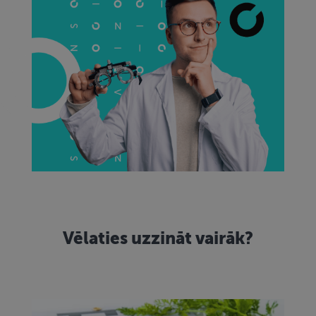
aprēķinātu
apmeklētāju,
sesiju un
kampaņu
datus vietņu
analīzes
pārskatos.
_ga_22253GGJKQ
.redzesparbaude.lv
1 gads 1
Google
mēnesis
Analytics
izmanto šo
sīkfailu, lai
saglabātu
sesijas
stāvokli.
Vēlaties uzzināt vairāk?