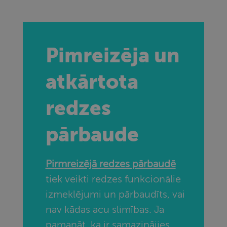
sīkf
pie
pre
Tas 
nep
lai
Pimreizēja un
Scr
sīkf
rek
dar
atkārtota
pare
redzes
pārbaude
Pirmreizējā redzes pārbaudē
tiek veikti redzes funkcionālie
izmeklējumi un pārbaudīts, vai
Nodrošinātājs
/
Derīguma
Nosaukums
Apraksts
Joma
termiņš
nav kādas acu slimības. Ja
_fbp
2 mēneši
Izmanto
Meta Platform
pamanāt, ka ir samazinājies
4 nedēļas
Facebook, lai