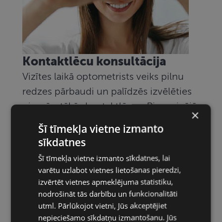
Kontaktlēcu konsultācija
Vizītes laikā optometrists veiks pilnu
redzes pārbaudi un palīdzēs izvēlēties
piemērotākās kontaktlēcas. Pirmreizējā
×
kontaktlēcu konsultācija pie
Šī tīmekļa vietne izmanto
optometrista ir ļoti svarīga arī tad, ja ir
sīkdatnes
pieejama nesen iegūta jauna briļļu
Šī tīmekļa vietne izmanto sīkdatnes, lai
recepte, jo pēc tās iegādāties
varētu uzlabot vietnes lietošanas pieredzi,
kontaktlēcas nevar.
izvērtēt vietnes apmeklējuma statistiku,
nodrošināt tās darbību un funkcionalitāti
Uzzināt vairāk
utml. Pārlūkojot vietni, Jūs akceptējiet
nepieciešamo sīkdatņu izmantošanu. Jūs