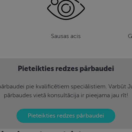
Sausas acis
G
Pieteikties redzes pārbaudei
pārbaudei pie kvalificētiem speciālistiem. Varbūt
pārbaudes vietā konsultācija ir pieejama jau rīt!
Pieteikties redzes pārbaudei