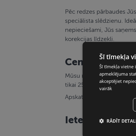
Pēc redzes pārbaudes Jūs 
speciālista slēdzienu. Ide
nepieciešami, Jūs saņemsie
korekcijas līdzekli.
Šī tīmekļa 
Cenas
Šī tīmekļa vietne 
apmeklējuma stati
Mūsu redzes pārbaudes cena
akceptējiet nepie
tikai 25 EUR gan pieaugu
vairāk
Apskatiet
redzes pārbaud
Ieteikumi acu v
RĀDĪT DETAL
Nepiecieša