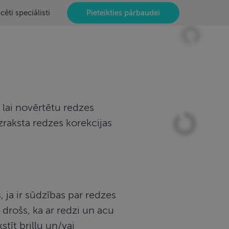
Pieteikties pārbaudei
icēti speciālisti
 lai novērtētu redzes
izraksta redzes korekcijas
, ja ir sūdzības par redzes
u drošs, ka ar redzi un acu
stīt briļļu un/vai