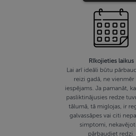
sīkdatnes
Nepiecie
Šīs sīkdatnes nepieci
Rīkojieties laikus
sīkdatnes identificē 
tīmekļa vietne nevarē
Lai arī ideāli būtu pārbaud
pakalpojumus. Šīs sīkd
gadus. Šīs noteikti n
reizi gadā, ne vienmēr t
iespējams. Ja pamanāt, ka
Nosaukums
pasliktinājusies redze tu
CookieScriptConse
tālumā, tā miglojas, ir re
galvassāpes vai citi nep
simptomi, nekavējot
pārbaudiet redzi.