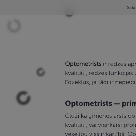
Pāriet
Redzes
Sāk
uz
pārbaude
saturu
Optometrists
ir redzes apr
kvalitāti, redzes funkcijas
līdzekļus, ja tādi ir nepie
Optometrists — primā
Gluži kā ģimenes ārsts opto
kvalitāti, vai vienkārši pro
veselību viss ir kārtībā. Op