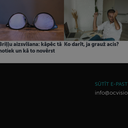
Briļļu aizsvīšana: kāpēc tā
Ko darīt, ja grauž acis?
notiek un kā to novērst
SŪTĪT E-PAS
info@ocvisio