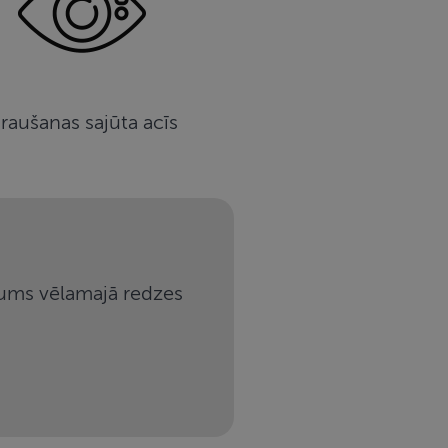
raušanas sajūta acīs
 Jums vēlamajā redzes