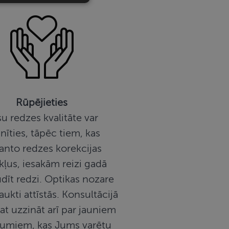
sīkdatnes
 sīkdatnes
vātās iespējas. Šīs
Rūpējieties
z šīm sīkdatnēm
rasītos
u redzes kvalitāte var
ne ilgāk kā divus
nīties, tāpēc tiem, kas
anto redzes korekcijas
kļus, iesakām reizi gadā
ss, lai atcerētos
s. Tas ir
dīt redzi. Optikas nozare
ilu reklāmkarogs
aukti attīstās. Konsultācijā
at uzzināt arī par jauniem
ājumiem, kas Jums varētu