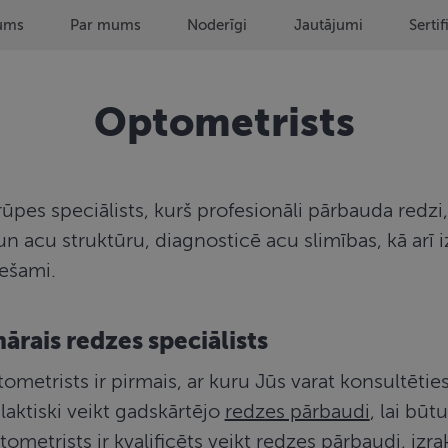
ums
Par mums
Noderīgi
Jautājumi
Sertif
Optometrists
ūpes speciālists, kurš profesionāli pārbauda redzi,
 un acu struktūru, diagnosticē acu slimības, kā arī 
ciešami.
rais redzes speciālists
metrists ir pirmais, ar kuru Jūs varat konsultēties
filaktiski veikt gadskārtējo
redzes pārbaudi
, lai būt
tometrists ir kvalificēts veikt redzes pārbaudi, izrak