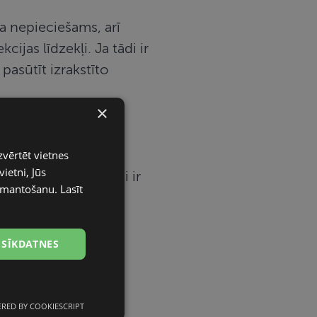
a nepieciešams, arī
jas līdzekļi. Ja tādi ir
pasūtīt izrakstīto
×
zvērtēt vietnes
ietni, Jūs
ena ar klienta karti ir
 izmantošanu.
Lasīt
 SĪKDATNES
RED BY COOKIESCRIPT
unkcionālās