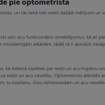
e pie optometrista
nūtes, un tās laikā tiek veikti dažādi mērījumi un s
sts veic acu funkcionālos izmeklējumus, kā arī pā
 mūsdienīgām iekārtām, tādēļ tā ir absolūti nesāpī
 kā ikdienā rūpēties par redzi un acu higiēnu un
 uz redzi un acu veselību. Optometrists atbildēs a
iem, to kopšanu, Jūsu dzīvesveidam un acu veselī