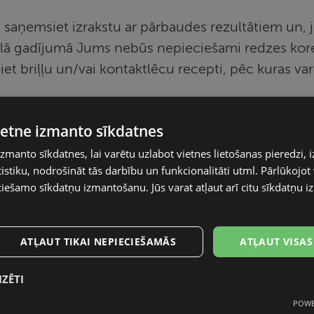
saņemsiet izrakstu ar pārbaudes rezultātiem un, j
ālā gadījumā Jums nebūs nepieciešami redzes korekci
t briļļu un/vai kontaktlēcu recepti, pēc kuras var 
vietne izmanto sīkdatnes
izmanto sīkdatnes, lai varētu uzlabot vietnes lietošanas pieredzi, i
stiku, nodrošināt tās darbību un funkcionalitāti utml. Pārlūkojot v
s ir vienotas visā mūsu tīklā. Redzes pārbaudes c
ciešamo sīkdatņu izmantošanu. Jūs varat atļaut arī citu sīkdatņu
šajiem, gan bērniem.
es cenas
.
ATĻAUT TIKAI NEPIECIEŠAMĀS
ATĻAUT VISAS
eselībai
IZĒTI
POWE
mās
Statistikas sīkdatnes
Mārketinga
F