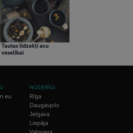
Tautas līdzekļi acu
veselībai
TU
NODERĪGI
n.eu
Rīga
Daugavpils
Jelgava
Liepāja
Valmiera