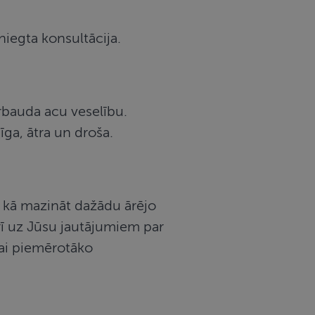
niegta konsultācija.
rbauda acu veselību.
ga, ātra un droša.
 kā mazināt dažādu ārējo
rī uz Jūsu jautājumiem par
bai piemērotāko