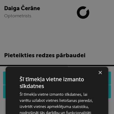
Daiga Čerāne
Optometrists
Pieteikties redzes pārbaudei
×
Šī tīmekļa vietne izmanto
OptiO, Liepāja, tālr. 28642797
sīkdatnes
OptiO, Talsi, tālr. 28398491
Šī tīmekļa vietne izmanto sīkdatnes, lai
varētu uzlabot vietnes lietošanas pieredzi,
izvērtēt vietnes apmeklējuma statistiku,
nodrošināt tās darbību un funkcionalitāti