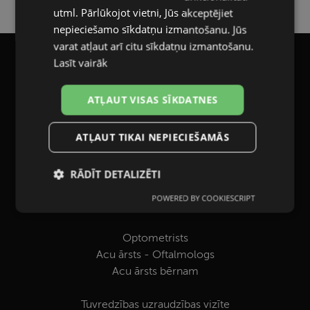
utml. Pārlūkojot vietni, Jūs akceptējiet
nepieciešamo sīkdatņu izmantošanu. Jūs
varat atļaut arī citu sīkdatņu izmantošanu.
Lasīt vairāk
SŪTĪT E-PASTU
info@ocvision.eu
ATĻAUT VISAS SĪKDATNES
NODERĪGI
ATĻAUT TIKAI NEPIECIEŠAMĀS
Rīga
Daugavpils
Jelgava
RĀDĪT DETALIZĒTI
Liepāja
POWERED BY COOKIESCRIPT
Nepieciešamās
Statistikas
Valmiera
sīkdatnes
sīkdatnes
Optometrists
Acu ārsts - Oftalmologs
Mārketinga
Funkcionālās
Acu ārsts bērnam
sīkdatnes
sīkdatnes
Tuvredzības uzraudzības vizīte